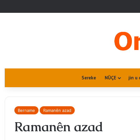
Sereke
NÛÇE
jin u 
Bername
Ramanên azad
Ramanên azad