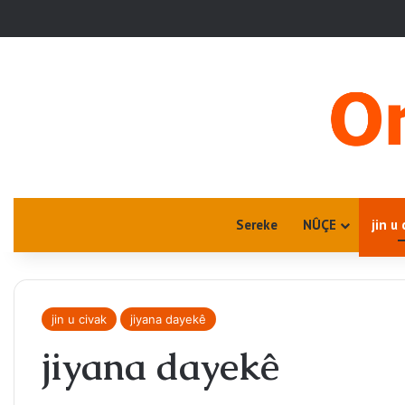
Sereke
NÛÇE
jin u 
jin u civak
jiyana dayekê
jiyana dayekê