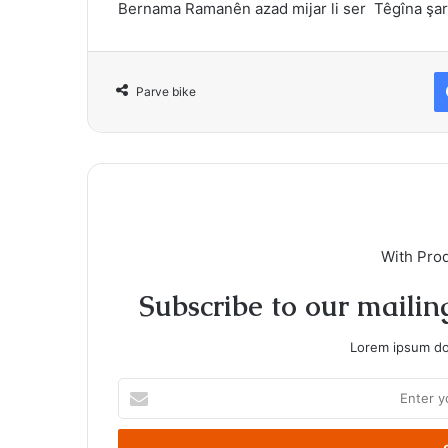
Bernama Ramanên azad mijar li ser Têgîna şar
Parve bike
With Pro
Subscribe to our mailing
Lorem ipsum dol
Enter
your
Email