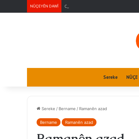
NÛÇEYÊN DAWÎ
Ciwanan
Sereke
NÛÇE
Sereke
/
Bername
/
Ramanên azad
Bername
Ramanên azad
Ramanên azad