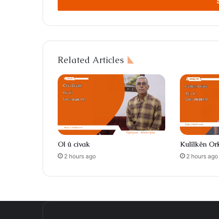
address
Related Articles
Ol û civak
Kulîlkên Or
2 hours ago
2 hours ago