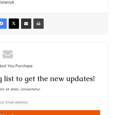
istaniyê
Facebook
X
Share via Email
Print
duct You Purchase
 list to get the new updates!
or sit amet, consectetur.