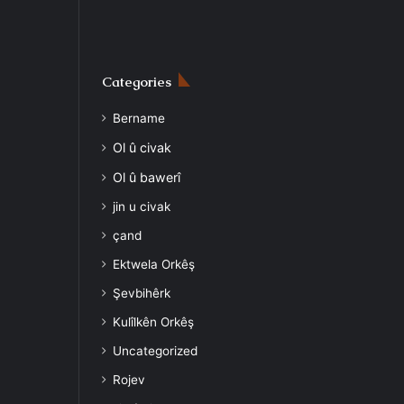
Categories
Bername
Ol û civak
Ol û bawerî
jin u civak
çand
Ektwela Orkêş
Şevbihêrk
Kulîlkên Orkêş
Uncategorized
Rojev