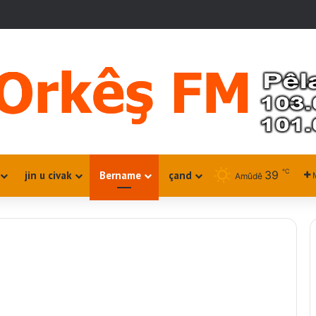
℃
39
jin u civak
Bername
çand
Amûdê