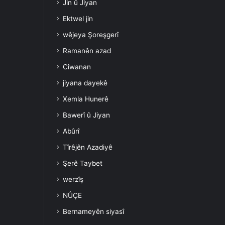
Jin û Jiyan
Ektwel jin
wêjeya Şoreşgerî
Ramanên azad
Ciwanan
jiyana dayekê
Xemla Hunerê
Bawerî û Jiyan
Abûrî
Tîrêjên Azadiyê
Şerê Taybet
werzîş
NÛÇE
Bernameyên siyasî