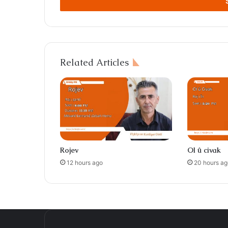
address
Related Articles
Rojev
Ol û civak
12 hours ago
20 hours ag