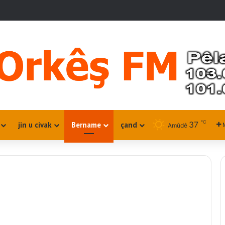
℃
37
jin u civak
Bername
çand
Amûdê