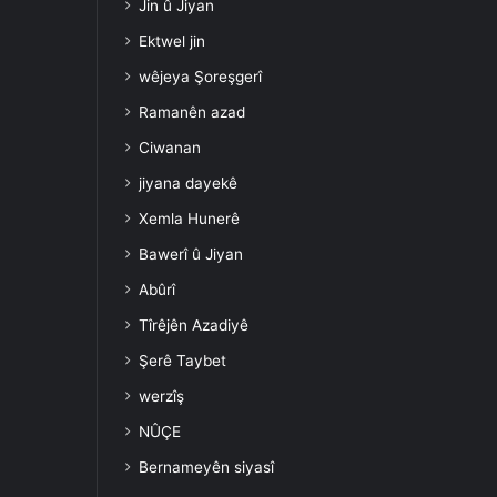
Jin û Jiyan
Ektwel jin
wêjeya Şoreşgerî
Ramanên azad
Ciwanan
jiyana dayekê
Xemla Hunerê
Bawerî û Jiyan
Abûrî
Tîrêjên Azadiyê
Şerê Taybet
werzîş
NÛÇE
Bernameyên siyasî