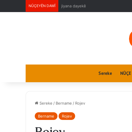
NÛÇEYÊN DAWÎ
Jin û Jiyan
Sereke
NÛÇE
Sereke
/
Bername
/
Rojev
Bername
Rojev
Rojev