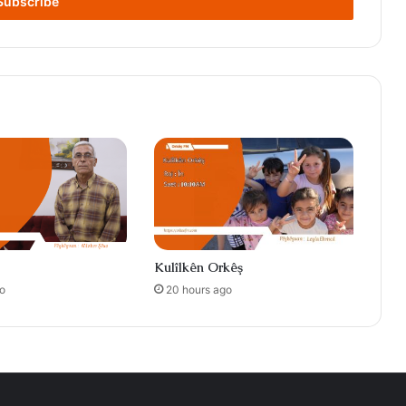
Kulîlkên Orkêş
o
20 hours ago