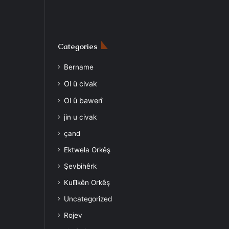
Categories
Bername
Ol û civak
Ol û bawerî
jin u civak
çand
Ektwela Orkêş
Şevbihêrk
Kulîlkên Orkêş
Uncategorized
Rojev