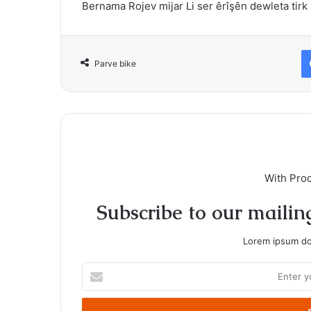
Bernama Rojev mijar Li ser êrîşên dewleta tirk
Parve bike
With Pro
Subscribe to our mailing
Lorem ipsum dol
Enter
your
Email