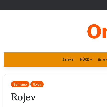
Sereke
NÛÇE
jin u 
Bername
Rojev
Rojev