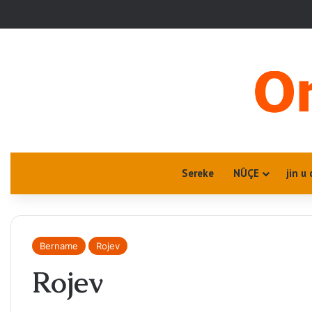
Sereke
NÛÇE
jin u 
Bername
Rojev
Rojev