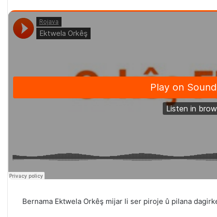
Bernama Ektwela Orkêş mijar li ser piroje û pilana dagirke