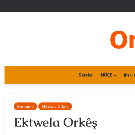
Sereke
NÛÇE
jin u 
Bername
Ektwela Orkêş
Ektwela Orkêş