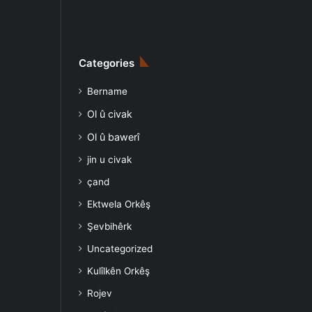
Categories
Bername
Ol û civak
Ol û bawerî
jin u civak
çand
Ektwela Orkêş
Şevbihêrk
Uncategorized
Kulîlkên Orkêş
Rojev