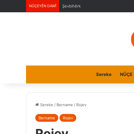
NÛÇEYÊN DAWÎ
Şevbihêrk
Sereke
NÛÇE
Sereke
/
Bername
/
Rojev
Bername
Rojev
Rojev