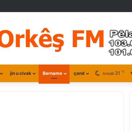
℃
31
jin u civak
Bername
çand
Amûdê