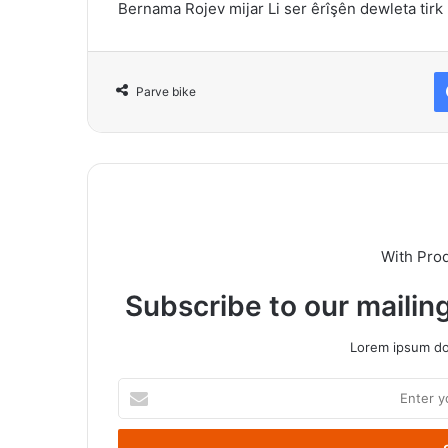
Bernama Rojev mijar Li ser êrîşên dewleta tirk
Parve bike
With Pro
Subscribe to our mailing
Lorem ipsum dol
Enter
your
Email