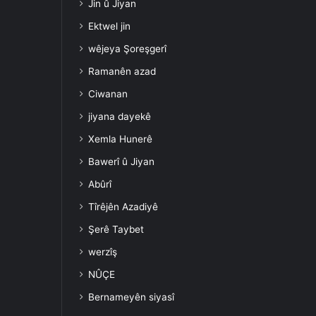
Jin û Jiyan
Ektwel jin
wêjeya Şoreşgerî
Ramanên azad
Ciwanan
jiyana dayekê
Xemla Hunerê
Bawerî û Jiyan
Abûrî
Tîrêjên Azadiyê
Şerê Taybet
werzîş
NÛÇE
Bernameyên siyasî