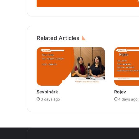
address
Related Articles
Şevbihêrk
Rojev
3 days ago
4 days ago