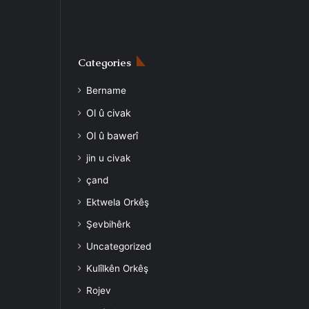
Categories
Bername
Ol û civak
Ol û bawerî
jin u civak
çand
Ektwela Orkêş
Şevbihêrk
Uncategorized
Kulîlkên Orkêş
Rojev