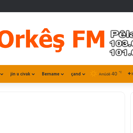
℃
40
jin u civak
Bername
çand
Amûdê