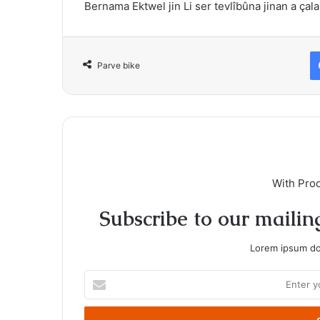
Bernama Ektwel jin Li ser
tevlîbûna jinan a çal
Parve bike
With Pro
Subscribe to our mailing
Lorem ipsum dol
Enter
your
Email