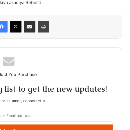
akiya
azadiya Rêbertî
Facebook
X
Share via Email
Print
duct You Purchase
 list to get the new updates!
or sit amet, consectetur.