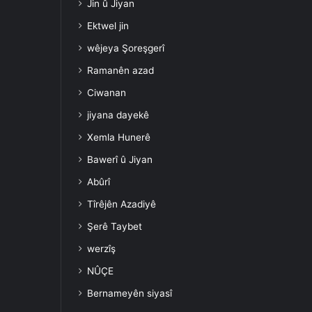
Jin û Jiyan
Ektwel jin
wêjeya Şoreşgerî
Ramanên azad
Ciwanan
jiyana dayekê
Xemla Hunerê
Bawerî û Jiyan
Abûrî
Tîrêjên Azadiyê
Şerê Taybet
werzîş
NÛÇE
Bernameyên siyasî