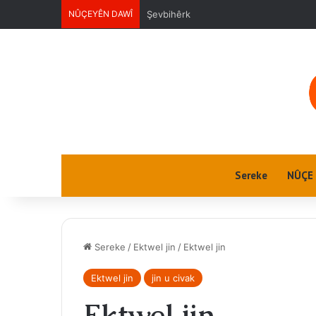
NÛÇEYÊN DAWÎ
Ektwel jin
Sereke
NÛÇE
Sereke
/
Ektwel jin
/
Ektwel jin
Ektwel jin
jin u civak
Ektwel jin