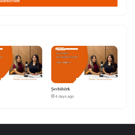
Şevbihêrk
4 days ago