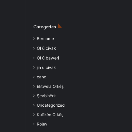
Categories
Bername
Ol û civak
Ol û bawerî
jin u civak
çand
Ektwela Orkêş
Şevbihêrk
Uncategorized
Kulîlkên Orkêş
Rojev