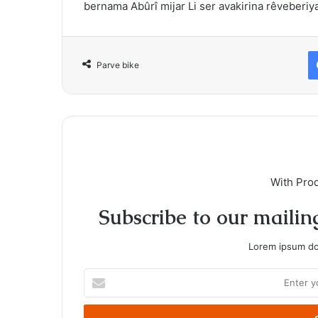
bernama Abûrî mijar Li ser
avakirina rêveberiy
Parve bike
With Pro
Subscribe to our mailing
Lorem ipsum dol
Enter
your
Email