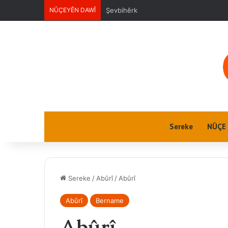
NÛÇEYÊN DAWÎ
Ektwel jin
Sereke
NÛÇE
Sereke
/
Abûrî
/
Abûrî
Abûrî
Bername
Abûrî