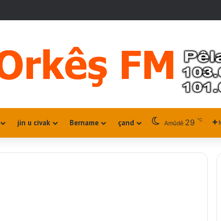
℃
29
jin u civak
Bername
çand
Amûdê