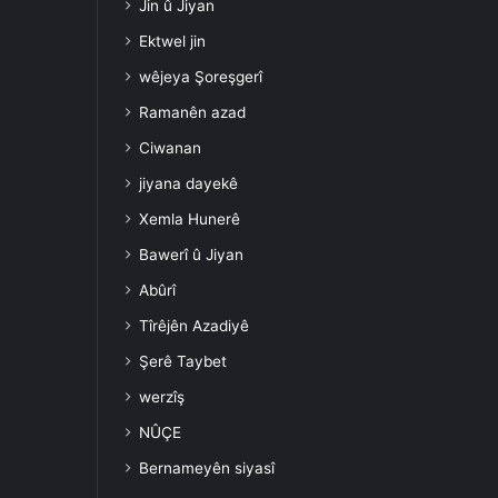
Jin û Jiyan
Ektwel jin
wêjeya Şoreşgerî
Ramanên azad
Ciwanan
jiyana dayekê
Xemla Hunerê
Bawerî û Jiyan
Abûrî
Tîrêjên Azadiyê
Şerê Taybet
werzîş
NÛÇE
Bernameyên siyasî