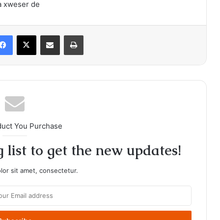
a xweser de
Facebook
X
Share via Email
Print
duct You Purchase
 list to get the new updates!
or sit amet, consectetur.