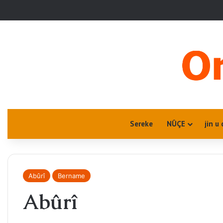
Sereke
NÛÇE
jin u 
Abûrî
Bername
Abûrî