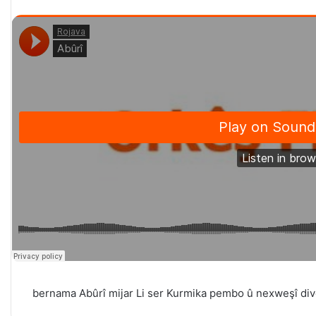
bernama Abûrî mijar Li ser Kurmika pembo û nexweşî di