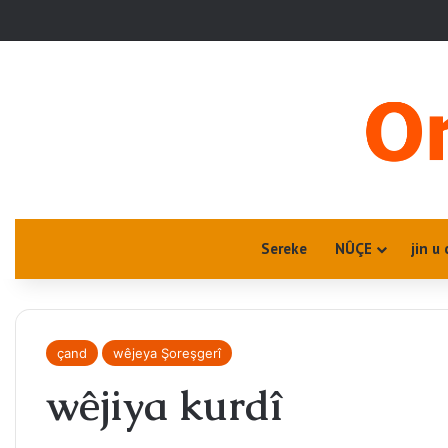
Sereke
NÛÇE
jin u 
çand
wêjeya Şoreşgerî
wêjiya kurdî