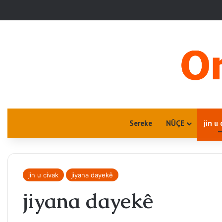
Sereke
NÛÇE
jin u 
jin u civak
jiyana dayekê
jiyana dayekê