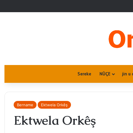
Sereke
NÛÇE
jin u 
Bername
Ektwela Orkêş
Ektwela Orkêş