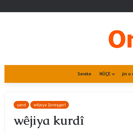
Sereke
NÛÇE
jin u 
çand
wêjeya Şoreşgerî
wêjiya kurdî