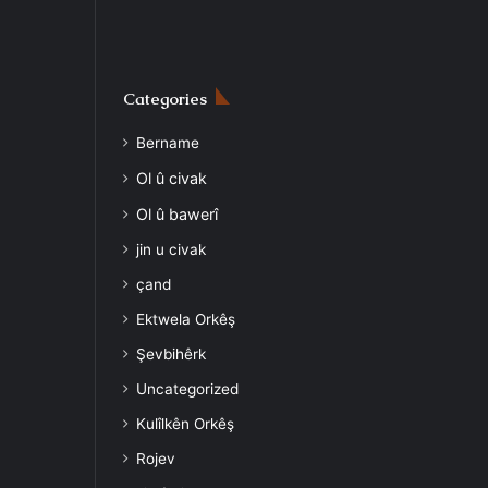
Categories
Bername
Ol û civak
Ol û bawerî
jin u civak
çand
Ektwela Orkêş
Şevbihêrk
Uncategorized
Kulîlkên Orkêş
Rojev