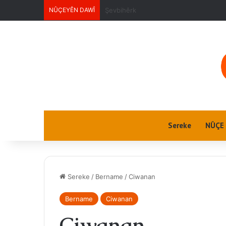
NÛÇEYÊN DAWÎ
Ektwel jin
Sereke
NÛÇE
Sereke
/
Bername
/
Ciwanan
Bername
Ciwanan
Ciwanan