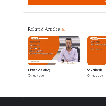
address
Related Articles
Ektwela Orkêş
Şevbihêrk
1 day ago
1 day ago