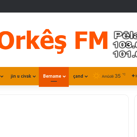
℃
35
jin u civak
Bername
çand
Amûdê