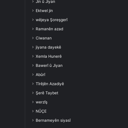
Jin û Jiyan
Ektwel jin
wêjeya Şoreşgerî
Ramanên azad
Ciwanan
jiyana dayekê
Xemla Hunerê
Bawerî û Jiyan
Abûrî
Tîrêjên Azadiyê
Şerê Taybet
werzîş
NÛÇE
Bernameyên siyasî