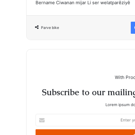
Bername Ciwanan mijar Li ser
welatparêziyê
Parve bike
With Pro
Subscribe to our mailing
Lorem ipsum dol
Enter
your
Email