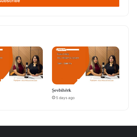
Şevbihêrk
5 days ago