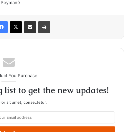
a Peymanê
Facebook
X
Share via Email
Print
duct You Purchase
 list to get the new updates!
or sit amet, consectetur.