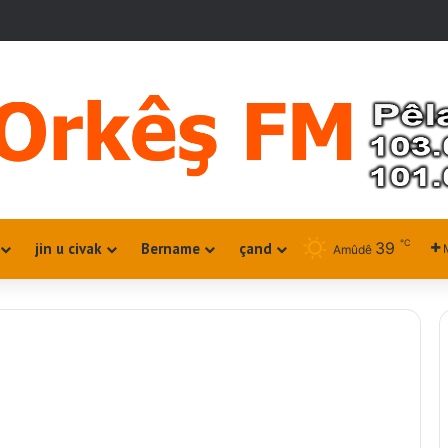
℃
39
jin u civak
Bername
çand
Amûdê