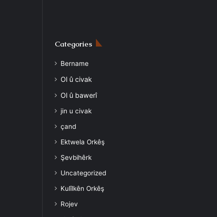
Categories
Bername
Ol û civak
Ol û bawerî
jin u civak
çand
Ektwela Orkêş
Şevbihêrk
Uncategorized
Kulîlkên Orkêş
Rojev