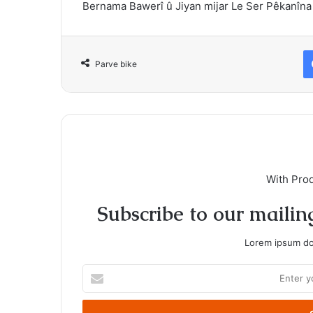
Bernama Bawerî û Jiyan mijar Le Ser
Pêkanîn
Parve bike
With Pro
Subscribe to our mailing
Lorem ipsum dol
Enter
your
Email