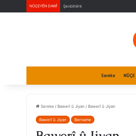
NÛÇEYÊN DAWÎ
Ektwel jin
Sereke
NÛÇE
Sereke
/
Bawerî û Jiyan
/
Bawerî û Jiyan
Bawerî û Jiyan
Bername
Bawerî û Jiyan