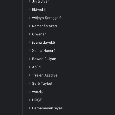
Jin û Jiyan
Ektwel jin
wêjeya Şoreşgerî
Ramanên azad
Ciwanan
jiyana dayekê
Xemla Hunerê
Bawerî û Jiyan
Abûrî
Tîrêjên Azadiyê
Şerê Taybet
werzîş
NÛÇE
Bernameyên siyasî