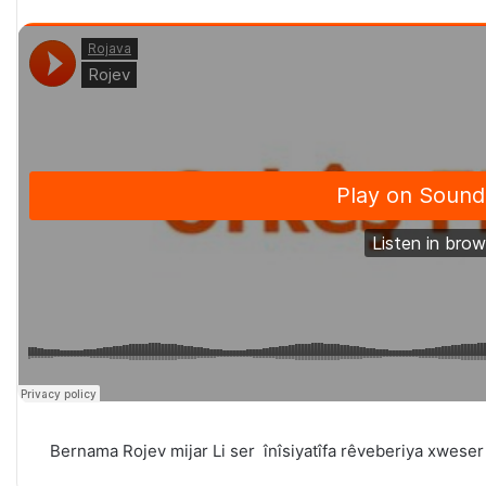
Bernama Rojev mijar Li ser înîsiyatîfa rêveberiya xweser