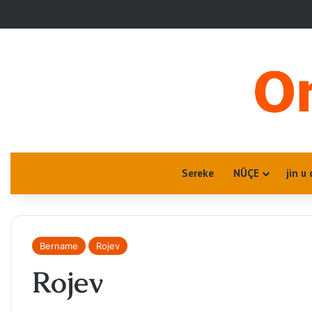
Sereke
NÛÇE
jin u 
Bername
Rojev
Rojev