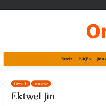
Sereke
NÛÇE
jin u 
Ektwel jin
jin u civak
Ektwel jin