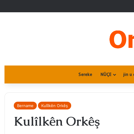
Sereke
NÛÇE
jin u
Bername
Kulîlkên Orkêş
Kulîlkên Orkêş