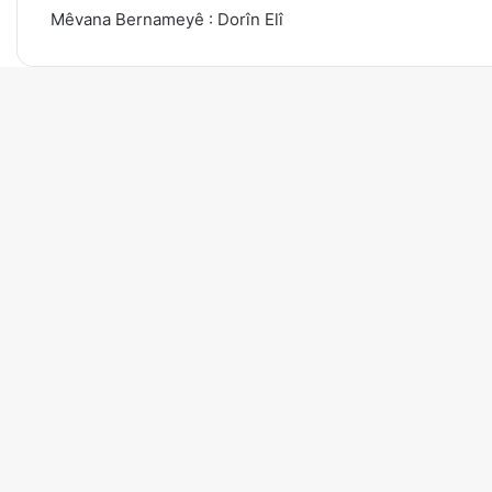
Mêvana Bernameyê : Dorîn Elî