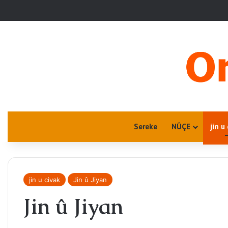
Sereke
NÛÇE
jin u
jin u civak
Jin û Jiyan
Jin û Jiyan