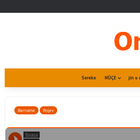
Sereke
NÛÇE
jin u 
Bername
Rojev