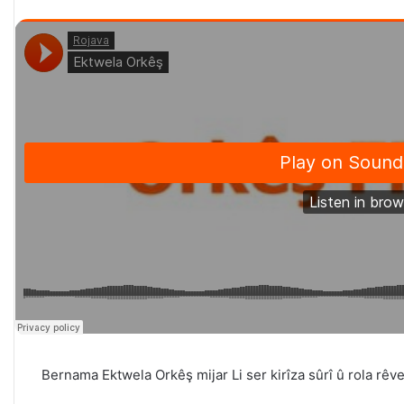
Bernama Ektwela Orkêş mijar Li ser kirîza sûrî û rola rê