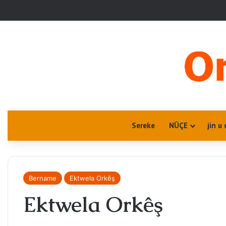
Sereke
NÛÇE
jin u 
Bername
Ektwela Orkêş
Ektwela Orkêş