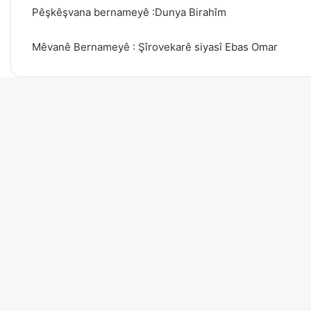
Pêşkêşvana bernameyê :Dunya Birahîm
Mêvanê Bernameyê : Şîrovekarê siyasî Ebas Omar