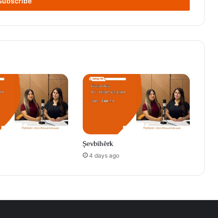
Şevbihêrk
4 days ago