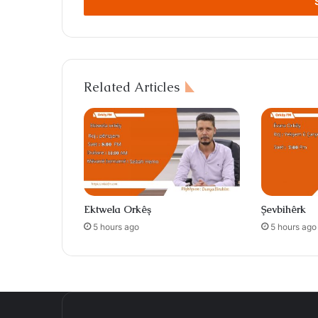
address
Related Articles
Ektwela Orkêş
Şevbihêrk
5 hours ago
5 hours ago