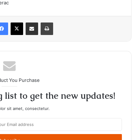
erac
Facebook
X
Share via Email
Print
duct You Purchase
 list to get the new updates!
or sit amet, consectetur.