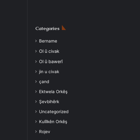
Categories
Bername
Ol û civak
Ol û bawerî
jin u civak
çand
Ektwela Orkêş
Şevbihêrk
Uncategorized
Kulîlkên Orkêş
Rojev