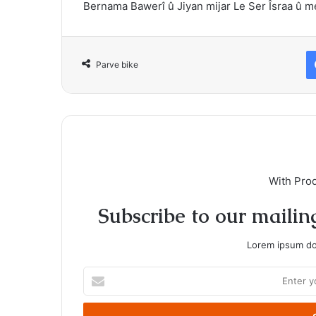
Bernama Bawerî û Jiyan mijar Le Ser
Îsraa û m
Parve bike
With Pro
Subscribe to our mailing
Lorem ipsum dol
Enter
your
Email