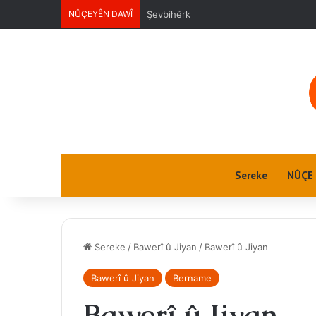
NÛÇEYÊN DAWÎ
Ektwel jin
Sereke
NÛÇE
Sereke
/
Bawerî û Jiyan
/
Bawerî û Jiyan
Bawerî û Jiyan
Bername
Bawerî û Jiyan