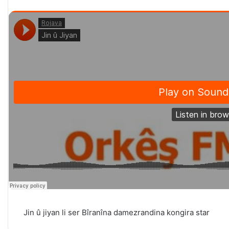
Jin û jiyan li ser Bîranîna damezrandina kongira star