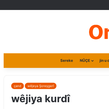
Sereke
NÛÇE
jin u 
çand
wêjeya Şoreşgerî
wêjiya kurdî