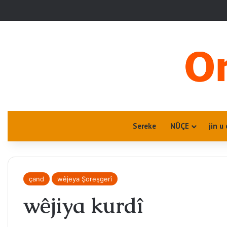
Sereke
NÛÇE
jin u
çand
wêjeya Şoreşgerî
wêjiya kurdî