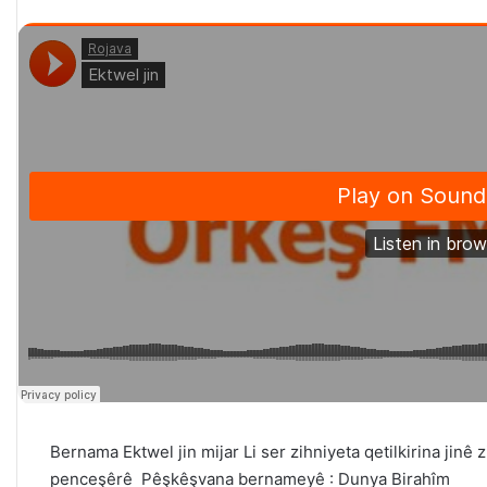
Bernama Ektwel jin mijar Li ser zihniyeta qetilkirina jinê 
penceşêrê Pêşkêşvana bernameyê : Dunya Birahîm