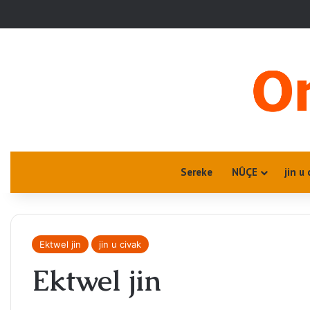
Sereke
NÛÇE
jin u 
Ektwel jin
jin u civak
Ektwel jin