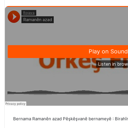
Bernama Ramanên azad Pêşkêşvanê bernameyê : Birahî