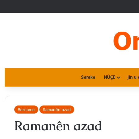
Sereke
NÛÇE
jin u 
Bername
Ramanên azad
Ramanên azad