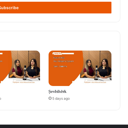
Şevbihêrk
o
5 days ago