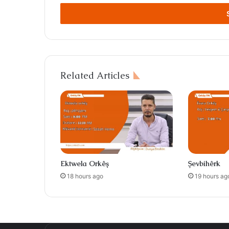
Email
address
Related Articles
Ektwela Orkêş
Şevbihêrk
18 hours ago
19 hours ag