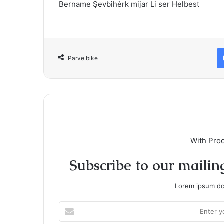
Bername Şevbihêrk mijar Li ser Helbest
Parve bike
With Pro
Subscribe to our mailing
Lorem ipsum dol
Enter
your