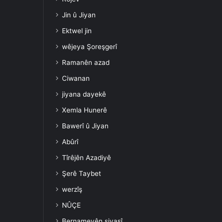
Jin û Jiyan
Ektwel jin
wêjeya Şoreşgerî
Ramanên azad
Ciwanan
jiyana dayekê
Xemla Hunerê
Bawerî û Jiyan
Abûrî
Tîrêjên Azadiyê
Şerê Taybet
werzîş
NÛÇE
Bernameyên siyasî