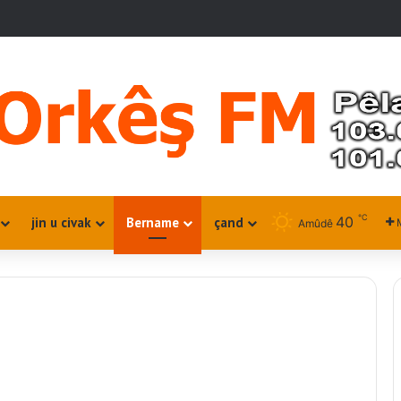
℃
40
jin u civak
Bername
çand
Amûdê