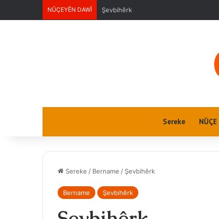
NÛÇEYÊN DAWÎ
Ektwel jin
Sereke
NÛÇE
Sereke
/
Bername
/
Şevbihêrk
Bername
Şevbihêrk
Şevbihêrk