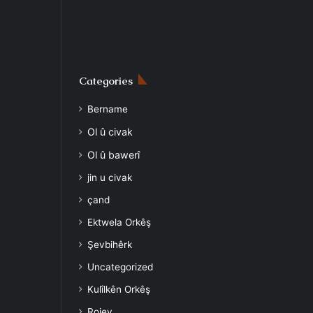
Categories
Bername
Ol û civak
Ol û bawerî
jin u civak
çand
Ektwela Orkêş
Şevbihêrk
Uncategorized
Kulîlkên Orkêş
Rojev