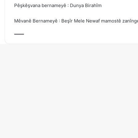
Pêşkêşvana bernameyê : Dunya Birahîm
Mêvanê Bernameyê : Beşîr Mele Newaf mamostê zanînge