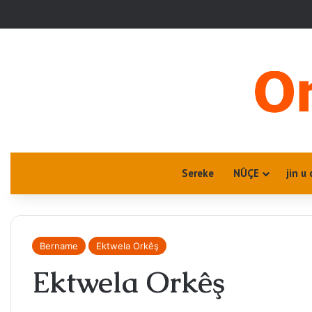
Sereke
NÛÇE
jin u 
Bername
Ektwela Orkêş
Ektwela Orkêş