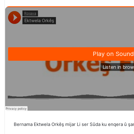
Bernama Ektwela Orkêş mijar Li ser Sûda ku enqera û şam 