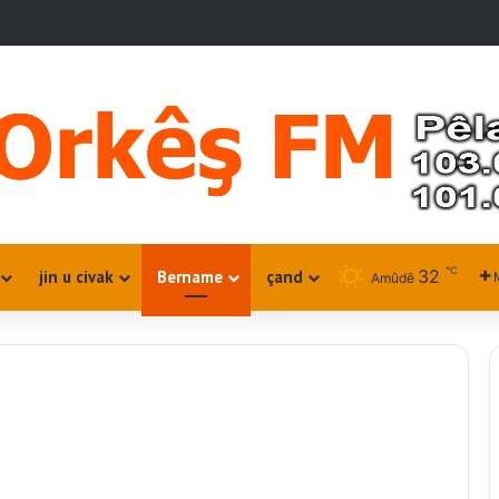
℃
32
jin u civak
Bername
çand
Amûdê