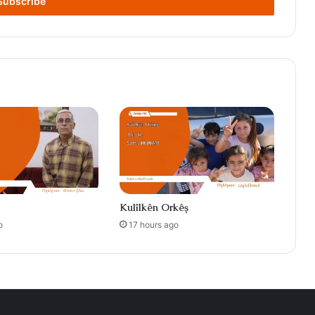
Kulîlkên Orkêş
o
17 hours ago