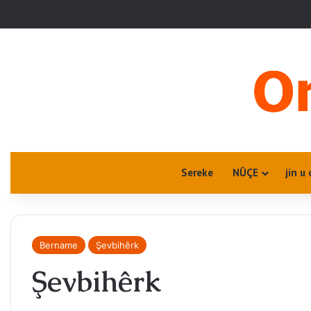
Sereke
NÛÇE
jin u 
Bername
Şevbihêrk
Şevbihêrk