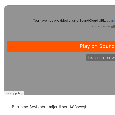
Bername Şevbihêrk mijar li ser Kêfxweşî