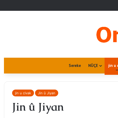
Sereke
NÛÇE
jin u 
jin u civak
Jin û Jiyan
Jin û Jiyan