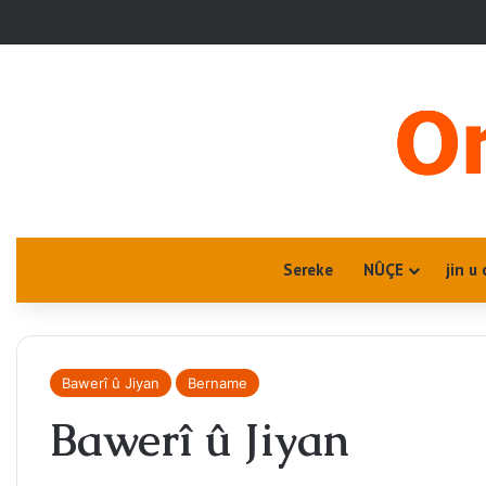
Sereke
NÛÇE
jin u 
Bawerî û Jiyan
Bername
Bawerî û Jiyan