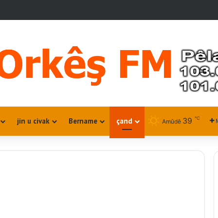
℃
39
jin u civak
Bername
çand
Amûdê