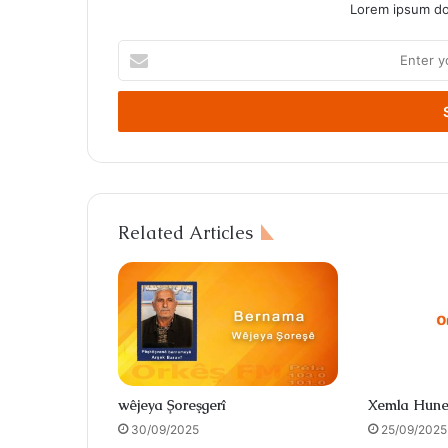
Lorem ipsum dol
Enter
your
Email
address
Related Articles
wêjeya Şoreşgerî
Xemla Hune
30/09/2025
25/09/2025