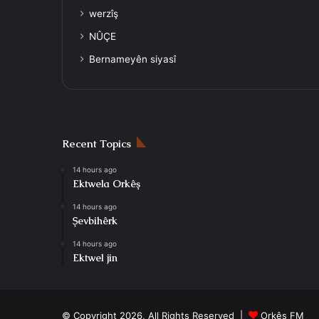
werzîş
NÛÇE
Bernameyên siyasî
Recent Topics
14 hours ago
Ektwela Orkêş
14 hours ago
Şevbihêrk
14 hours ago
Ektwel jin
© Copyright 2026, All Rights Reserved |
Orkêş FM