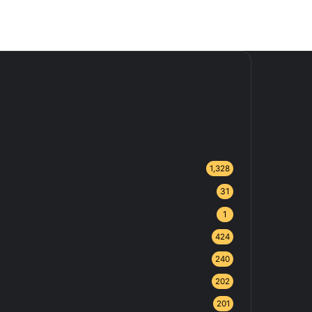
1,328
31
1
424
240
202
201