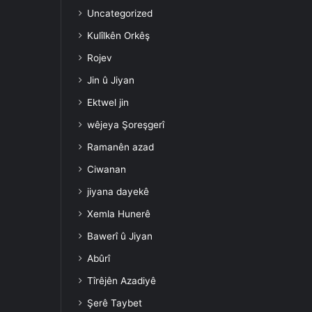
Uncategorized
Kulîlkên Orkêş
Rojev
Jin û Jiyan
Ektwel jin
wêjeya Şoreşgerî
Ramanên azad
Ciwanan
jiyana dayekê
Xemla Hunerê
Bawerî û Jiyan
Abûrî
Tîrêjên Azadiyê
Şerê Taybet