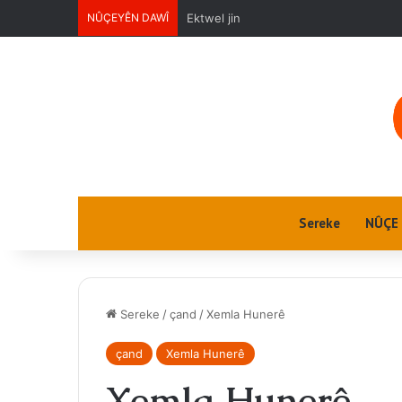
NÛÇEYÊN DAWÎ
Ektwel jin
Sereke
NÛÇE
Sereke
/
çand
/
Xemla Hunerê
çand
Xemla Hunerê
Xemla Hunerê