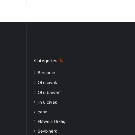
Categories
Bername
Ol û civak
Ol û bawerî
jin u civak
çand
Ektwela Orkêş
Şevbihêrk