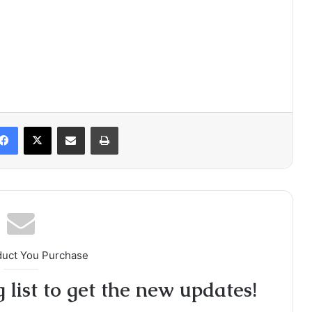
Facebook
X
Share via Email
Print
duct You Purchase
 list to get the new updates!