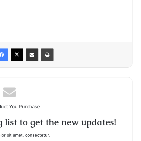
Facebook
X
Share via Email
Print
duct You Purchase
 list to get the new updates!
or sit amet, consectetur.