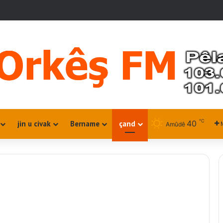
℃
40
jin u civak
Bername
çand
Amûdê