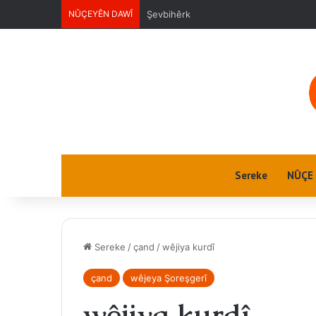
NÛÇEYÊN DAWÎ
Ektwel jin
Sereke
NÛÇE
Sereke
/
çand
/
wêjiya kurdî
çand
wêjeya Şoreşgerî
wêjiya kurdî