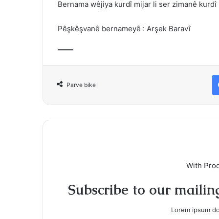
Bernama wêjiya kurdî mijar li ser zimanê kurdî
Pêşkêşvanê bernameyê : Arşek Baravî
Parve bike
With Pro
Subscribe to our mailing
Lorem ipsum dol