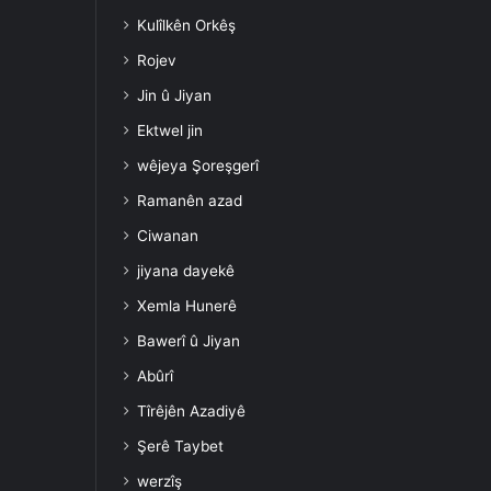
Kulîlkên Orkêş
Rojev
Jin û Jiyan
Ektwel jin
wêjeya Şoreşgerî
Ramanên azad
Ciwanan
jiyana dayekê
Xemla Hunerê
Bawerî û Jiyan
Abûrî
Tîrêjên Azadiyê
Şerê Taybet
werzîş