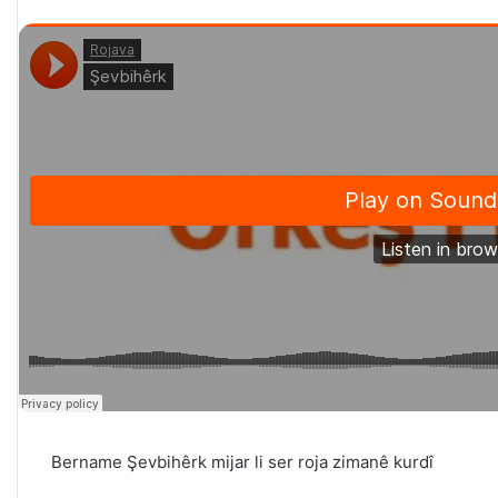
Bername Şevbihêrk mijar li ser roja zimanê kurdî