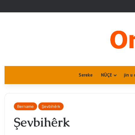
Sereke
NÛÇE
jin u 
Bername
Şevbihêrk
Şevbihêrk