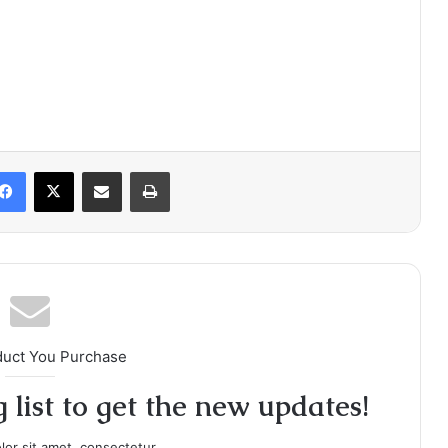
Facebook
X
Share via Email
Print
duct You Purchase
 list to get the new updates!
or sit amet, consectetur.