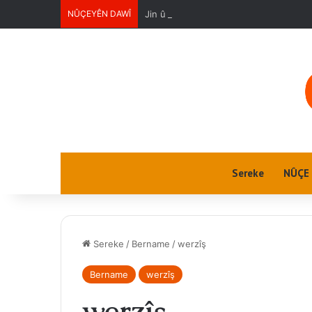
NÛÇEYÊN DAWÎ
Jin û Jiyan
Sereke
NÛÇE
Sereke
/
Bername
/
werzîş
Bername
werzîş
werzîş