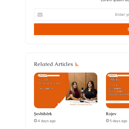
Enter
your
Email
address
Related Articles
Şevbihêrk
Rojev
4 days ago
5 days ago