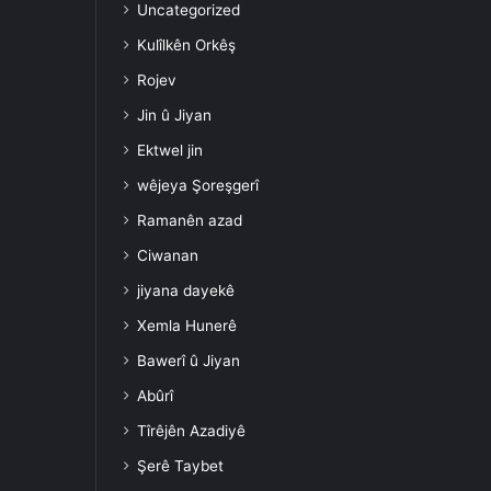
Uncategorized
Kulîlkên Orkêş
Rojev
Jin û Jiyan
Ektwel jin
wêjeya Şoreşgerî
Ramanên azad
Ciwanan
jiyana dayekê
Xemla Hunerê
Bawerî û Jiyan
Abûrî
Tîrêjên Azadiyê
Şerê Taybet