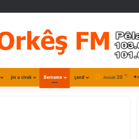
℃
39
jin u civak
Bername
çand
Amûdê