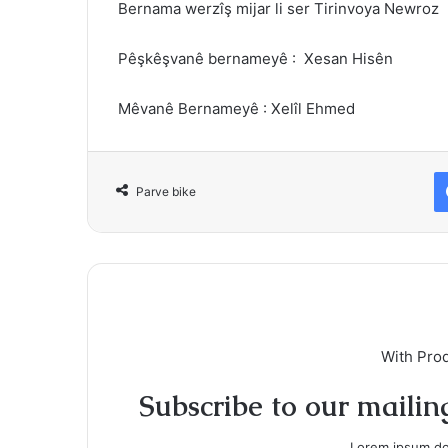
Bernama werzîş mijar li ser Tirinvoya Newroz
Pêşkêşvanê bernameyê : Xesan Hisên
Mêvanê Bernameyê : Xelîl Ehmed
Parve bike
With Pro
Subscribe to our mailing
Lorem ipsum dol