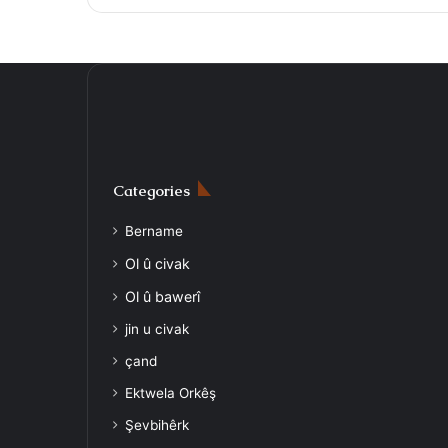
Categories
Bername
Ol û civak
Ol û bawerî
jin u civak
çand
Ektwela Orkêş
Şevbihêrk