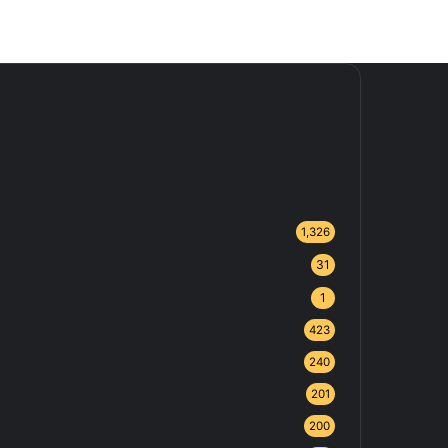
1,326
31
1
423
240
201
200