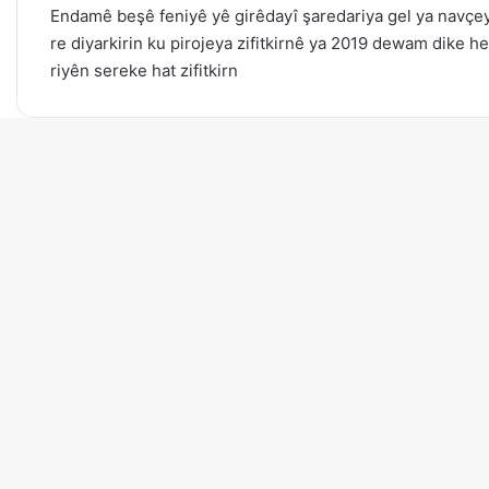
Endamê beşê feniyê yê girêdayî şaredariya gel ya navçeya
re diyarkirin ku pirojeya zifitkirnê ya 2019 dewam dike 
riyên sereke hat zifitkirn