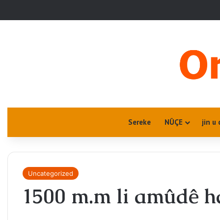
Sereke
NÛÇE
jin u 
Uncategorized
1500 m.m li amûdê ha