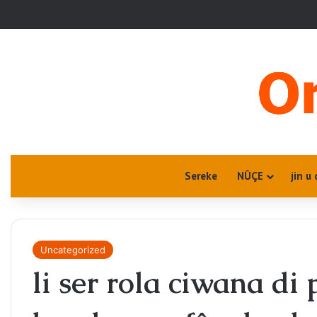
Sereke
NÛÇE
jin u 
Uncategorized
li ser rola ciwana di