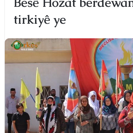
Besê Hozat berdewam
tirkiyê ye