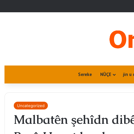
Sereke
NÛÇE
jin u 
Uncategorized
Malbatên şehîdn dibêji