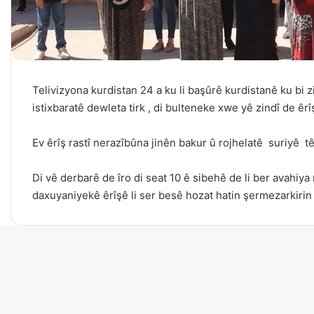
Telivizyona kurdistan 24 a ku li başûrê kurdistanê ku bi
istixbaratê dewleta tirk , di bulteneke xwe yê zindî de ê
Ev êrîş rastî nerazîbûna jinên bakur û rojhelatê suriyê t
Di vê derbarê de îro di seat 10 ê sibehê de li ber avahi
daxuyaniyekê êrîşê li ser besê hozat hatin şermezarkirin