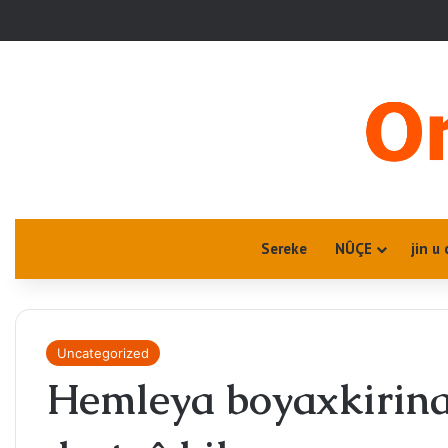
Sereke
NÛÇE
jin u 
Uncategorized
Hemleya boyaxkirina