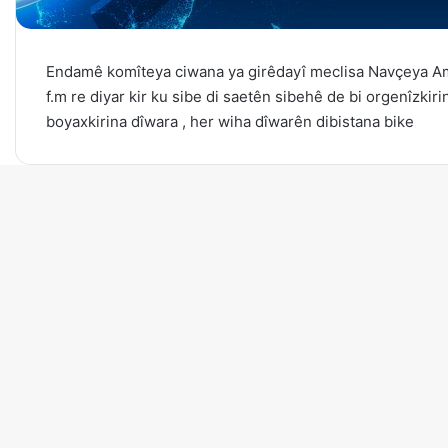
Endamê komîteya ciwana ya girêdayî meclisa Navçeya A
f.m re diyar kir ku sibe di saetên sibehê de bi orgenîzki
boyaxkirina dîwara , her wiha dîwarên dibistana bike