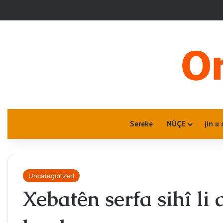
Sereke
NÛÇE
jin u 
Uncategorized
Xebatên serfa sihî l