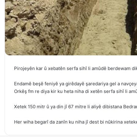
Pirojeyên kar û xebatên serfa sihî li amûdê berdewam di
Endamê beşê feniyê ya girêdayê şaredariya gel a navçeya
Orkêş fm re diya kir ku heta niha di xetên serfa sihî li am
Xetek 150 mitr û ya din jî 67 mitre li aliyê dibistana Bedra
Her wiha begarî da zanîn ku niha jî dest bi nûkirina xeteke