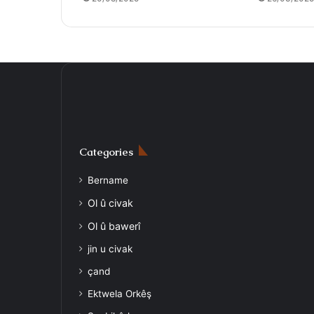
Categories
Bername
Ol û civak
Ol û bawerî
jin u civak
çand
Ektwela Orkêş