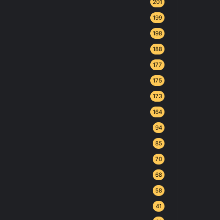
201
199
198
188
177
175
173
164
94
85
70
68
58
41