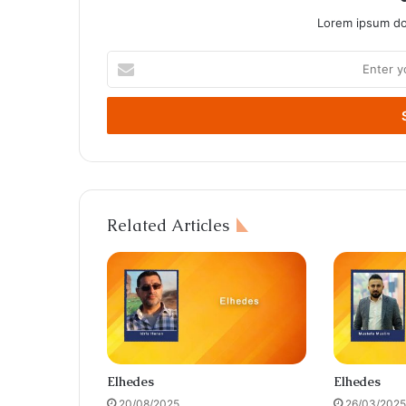
Lorem ipsum dol
Enter
your
Email
address
Related Articles
Elhedes
Elhedes
20/08/2025
26/03/2025