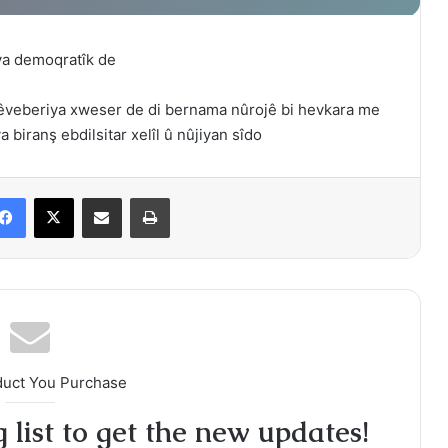
ya demoqratîk de
rêveberiya xweser de di bernama nûrojê bi hevkara me
biranş ebdilsitar xelîl û nûjiyan sîdo
Facebook
X
Share via Email
Print
duct You Purchase
 list to get the new updates!