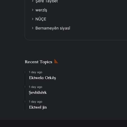
Şerê Taybet
werzîş
NÛÇE
Bernameyên siyasî
Recent Topics
1 day ago
Ektwela Orkêş
1 day ago
Şevbihêrk
1 day ago
Ektwel jin