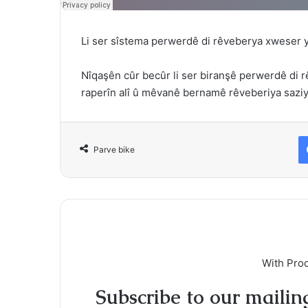
Li ser sîstema perwerdê di rêveberya xweser 
Nîqaşên cûr becûr li ser biranşê perwerdê di 
raperîn alî û mêvanê bernamê rêveberiya saziya 
Parve bike
With Pro
Subscribe to our mailing