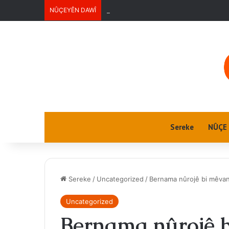
NÛÇEYÊN DAWÎ
Ektwel jin
Sereke
NÛÇE
Sereke
/
Uncategorized
/
Bernama nûrojê bi mêvan e
Uncategorized
Bernama nûrojê b