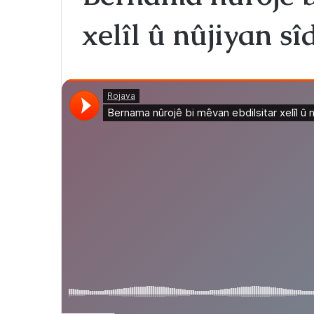
xelîl û nûjiyan sî