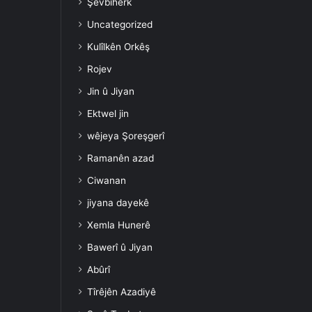
Şevbihêrk
Uncategorized
Kulîlkên Orkêş
Rojev
Jin û Jiyan
Ektwel jin
wêjeya Şoreşgerî
Ramanên azad
Ciwanan
jiyana dayekê
Xemla Hunerê
Bawerî û Jiyan
Abûrî
Tîrêjên Azadiyê