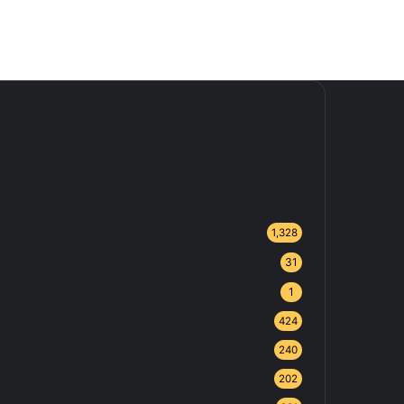
1,328
31
1
424
240
202