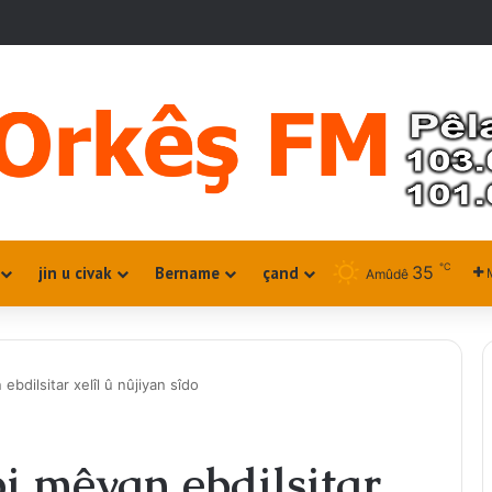
℃
35
jin u civak
Bername
çand
Amûdê
bdilsitar xelîl û nûjiyan sîdo
i mêvan ebdilsitar